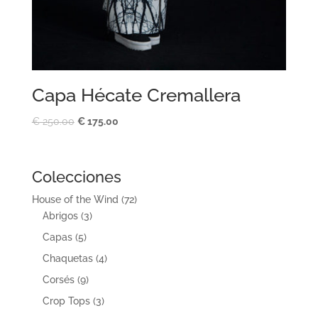
Capa Hécate Cremallera
El
El
€
250.00
€
175.00
precio
precio
original
actual
era:
es:
Colecciones
€ 250.00.
€ 175.00.
House of the Wind
(72)
Abrigos
(3)
Capas
(5)
Chaquetas
(4)
Corsés
(9)
Crop Tops
(3)