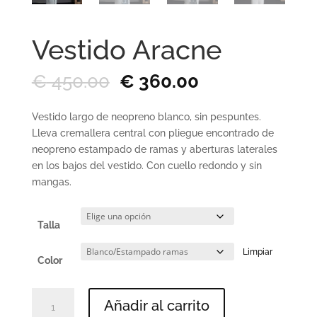
Vestido Aracne
El
El
€
450.00
€
360.00
precio
precio
original
actual
Vestido largo de neopreno blanco, sin pespuntes.
era:
es:
Lleva cremallera central con pliegue encontrado de
€ 450.00.
€ 360.00.
neopreno estampado de ramas y aberturas laterales
en los bajos del vestido. Con cuello redondo y sin
mangas.
Talla
Limpiar
Color
Vestido
Añadir al carrito
Aracne