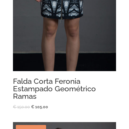
Falda Corta Feronia
Estampado Geométrico
Ramas
El
El
€
150.00
€
105.00
precio
precio
original
actual
era:
es: