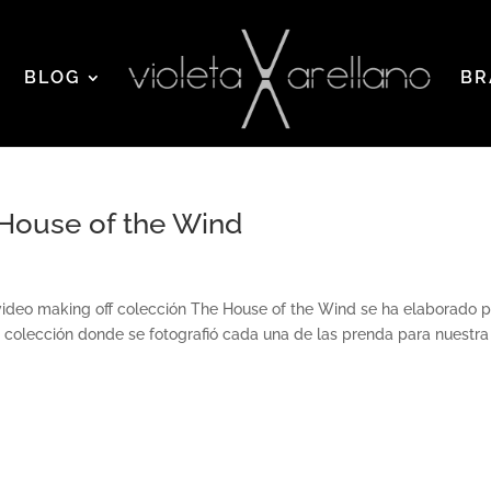
BLOG
BR
 House of the Wind
 video making off colección The House of the Wind se ha elaborado 
a colección donde se fotografió cada una de las prenda para nuestra