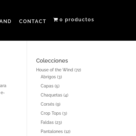
0 productos
AND
CONTACT
Colecciones
House of the Wind
(72)
Abrigos
(3)
para
Capas
(5)
 e-
Chaquetas
(4)
Corsés
(9)
Crop Tops
(3)
Faldas
(23)
Pantalones
(12)