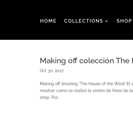
HOME
COLLECTIONS
SHOP
Making off colección The
Oct 30, 2017
Making off shooting ‘The House of the Wind’ El
mostrar como se realizó la sesión de fotos de l
shop. Por...