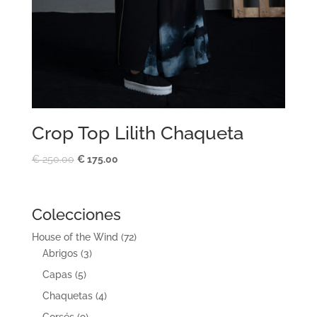
Crop Top Lilith Chaqueta
El
El
€
250.00
€
175.00
precio
precio
original
actual
era:
es:
Colecciones
€ 250.00.
€ 175.00.
House of the Wind
(72)
Abrigos
(3)
Capas
(5)
Chaquetas
(4)
Corsés
(9)