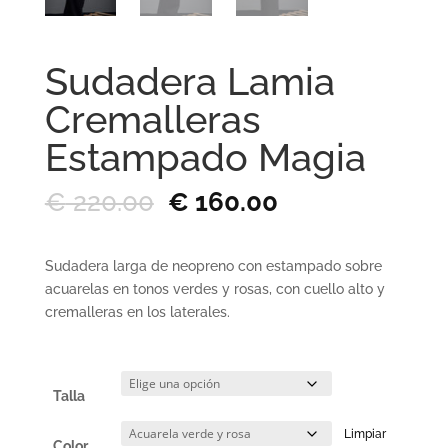
Sudadera Lamia
Cremalleras
Estampado Magia
El
El
€
220.00
€
160.00
precio
precio
original
actual
era:
es:
Sudadera larga de neopreno con estampado sobre
€ 220.00.
€ 160.00.
acuarelas en tonos verdes y rosas, con cuello alto y
cremalleras en los laterales.
Talla
Limpiar
Color