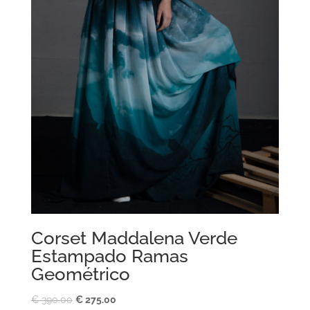
Corset Maddalena Verde
Estampado Ramas
Geométrico
El
El
€
390.00
€
275.00