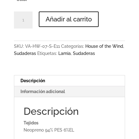
Sudadera
Añadir al carrito
Lamia
Cremalleras
Estampado
Magia
SKU:
VA-HW-07-S-E11
Categorías:
House of the Wind
,
cantidad
Sudaderas
Etiquetas:
Lamia
,
Sudaderas
Descripción
Información adicional
Descripción
Tejidos
Neopreno 94% PES 6%EL