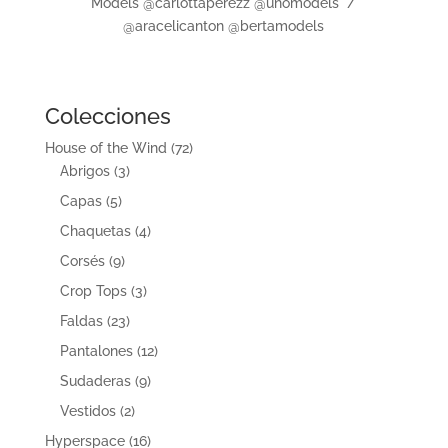
Models @carlottaperezz @unomodels /
@aracelicanton @bertamodels
Colecciones
House of the Wind
(72)
Abrigos
(3)
Capas
(5)
Chaquetas
(4)
Corsés
(9)
Crop Tops
(3)
Faldas
(23)
Pantalones
(12)
Sudaderas
(9)
Vestidos
(2)
Hyperspace
(16)