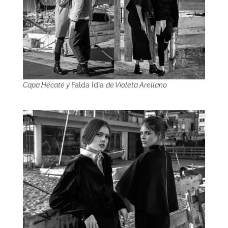
Capa Hécate y
Falda Idia
de Violeta Arellano